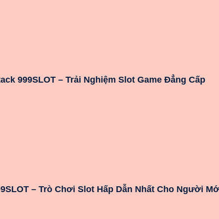
tack 999SLOT – Trải Nghiệm Slot Game Đẳng Cấp
9SLOT – Trò Chơi Slot Hấp Dẫn Nhất Cho Người Mớ