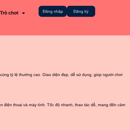
Đăng nhập
Đăng ký
Trò chơi
cùng tỷ lệ thưởng cao. Giao diện đẹp, dễ sử dụng, giúp người chơi
ên điện thoại và máy tính. Tốc độ nhanh, thao tác dễ, mang đến cảm