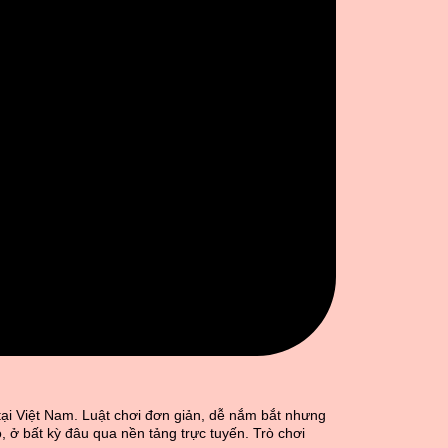
tại Việt Nam. Luật chơi đơn giản, dễ nắm bắt nhưng
o, ở bất kỳ đâu qua nền tảng trực tuyến. Trò chơi