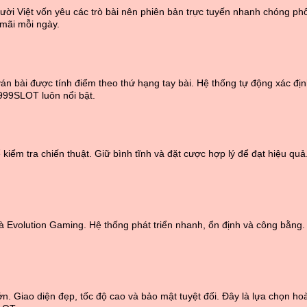
i Việt vốn yêu các trò bài nên phiên bản trực tuyến nhanh chóng phổ 
mãi mỗi ngày.
ván bài được tính điểm theo thứ hạng tay bài. Hệ thống tự động xác đị
999SLOT luôn nổi bật.
kiểm tra chiến thuật. Giữ bình tĩnh và đặt cược hợp lý để đạt hiệu quả.
 và Evolution Gaming. Hệ thống phát triển nhanh, ổn định và công bằn
 Giao diện đẹp, tốc độ cao và bảo mật tuyệt đối. Đây là lựa chọn hoà