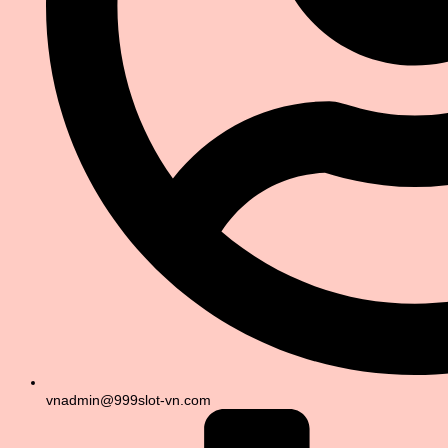
vnadmin@999slot-vn.com