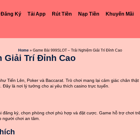
Đăng Ký
Tải App
Rút Tiền
Nạp Tiền
Khuyến Mãi
Home
»
Game Bài 999SLOT – Trải Nghiệm Giải Trí Đỉnh Cao
Giải Trí Đỉnh Cao
hư Tiến Lên, Poker và Baccarat. Trò chơi mang lại cảm giác chân thật 
Đây là nơi lý tưởng cho ai yêu thích casino trực tuyến.
hi đăng ký, chọn phòng chơi phù hợp và đặt cược. Game hỗ trợ chơi tr
p người chơi an tâm.
hích